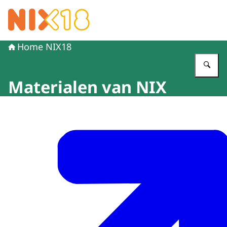
Naar de homepage van NIX18
Home NIX18
Vu
Materialen van NIX