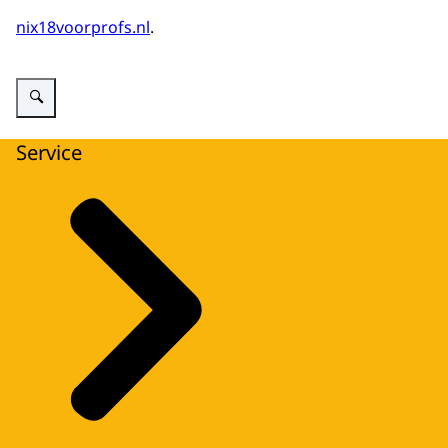
nix18voorprofs.nl
.
Vergroot afbeelding Voorbeelden van materialen waar het NIX18 logo op st
Service